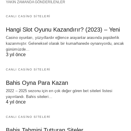
YAKIN ZAMANDA GÖNDERILENLER
CANLI CASINO SITELERI
Hangi Slot Oyunu Kazandırır? (2023) – Yeni
Casino oyunları, yüzyıllardır eğlence arayanlar arasında popülerlik
kazanmıştır. Geleneksel olarak bir kumarhanede oynanıyordu, ancak
günümüzde…
3 yıl önce
CANLI CASINO SITELERI
Bahis Oyna Para Kazan
2022 – 2025 sezonu için en çok değer gören bet siteleri listesi
yayınlandı. Bahis siteleri…
4 yıl önce
CANLI CASINO SITELERI
Bahis Tahmini Tutturan Siteler