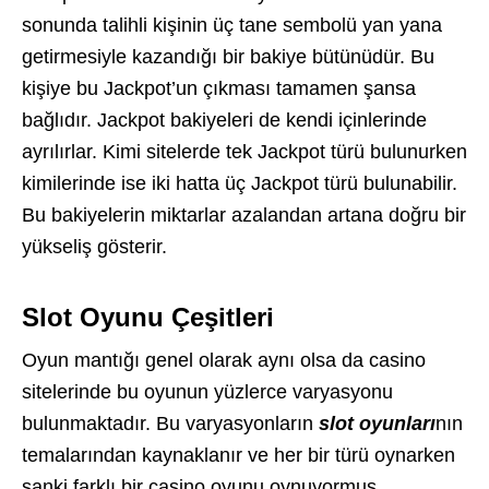
sonunda talihli kişinin üç tane sembolü yan yana
getirmesiyle kazandığı bir bakiye bütünüdür. Bu
kişiye bu Jackpot’un çıkması tamamen şansa
bağlıdır. Jackpot bakiyeleri de kendi içinlerinde
ayrılırlar. Kimi sitelerde tek Jackpot türü bulunurken
kimilerinde ise iki hatta üç Jackpot türü bulunabilir.
Bu bakiyelerin miktarlar azalandan artana doğru bir
yükseliş gösterir.
Slot Oyunu Çeşitleri
Oyun mantığı genel olarak aynı olsa da casino
sitelerinde bu oyunun yüzlerce varyasyonu
bulunmaktadır. Bu varyasyonların
slot oyunları
nın
temalarından kaynaklanır ve her bir türü oynarken
sanki farklı bir casino oyunu oynuyormuş