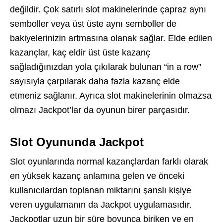
değildir. Çok satırlı slot makinelerinde çapraz aynı
semboller veya üst üste aynı semboller de
bakiyelerinizin artmasına olanak sağlar. Elde edilen
kazançlar, kaç eldir üst üste kazanç
sağladığınızdan yola çıkılarak bulunan “in a row”
sayısıyla çarpılarak daha fazla kazanç elde
etmeniz sağlanır. Ayrıca slot makinelerinin olmazsa
olmazı Jackpot’lar da oyunun birer parçasıdır.
Slot Oyununda Jackpot
Slot oyunlarında normal kazançlardan farklı olarak
en yüksek kazanç anlamına gelen ve önceki
kullanıcılardan toplanan miktarını şanslı kişiye
veren uygulamanın da Jackpot uygulamasıdır.
Jackpotlar uzun bir süre boyunca biriken ve en