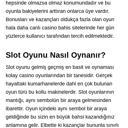
hepsinde olmazsa olmaz konumundadır ve bu
oyunla bakiyelerini arttıran onlarca üye vardır.
Bonusları ve kazançları oldukça fazla olan oyun
hala daha canlı casino bahis sitelerinde her gün
yüzlerce kullanıcı tarafından tercih edilmektedir.
Slot Oyunu Nasıl Oynanır?
Slot oyunu gelmiş geçmiş en basit ve oynaması
kolay casino oyunlarından bir tanesidir. Gerçek
hayattaki kumarhanelerde dahi en çok bulunan
oyun türü bu kollu makinelerdir. Slot oyunlarının
mantığı, aynı sembolün bir araya gelmesinden
ibarettir. Oyun içindeki aynı sembol bir araya
geldiğinde bu sizin en büyük bahsi kazandığınız
anlamına gelir. Elbette ki kazançlar bununla sınırlı