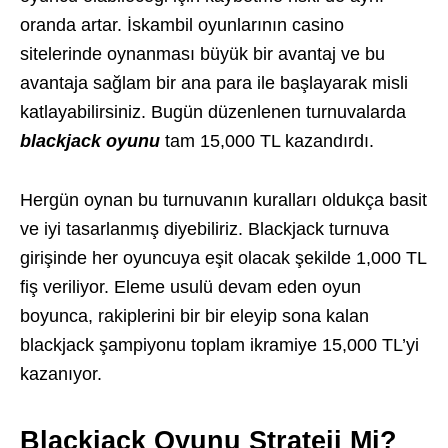
oranda artar. İskambil oyunlarının casino
sitelerinde oynanması büyük bir avantaj ve bu
avantaja sağlam bir ana para ile başlayarak misli
katlayabilirsiniz. Bugün düzenlenen turnuvalarda
blackjack oyunu
tam 15,000 TL kazandırdı.
Hergün oynan bu turnuvanın kuralları oldukça basit
ve iyi tasarlanmış diyebiliriz. Blackjack turnuva
girişinde her oyuncuya eşit olacak şekilde 1,000 TL
fiş veriliyor. Eleme usulü devam eden oyun
boyunca, rakiplerini bir bir eleyip sona kalan
blackjack şampiyonu toplam ikramiye 15,000 TL’yi
kazanıyor.
Blackjack Oyunu Strateji Mi?