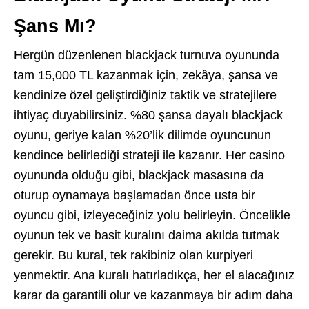
Şans Mı?
Hergün düzenlenen blackjack turnuva oyununda
tam 15,000 TL kazanmak için, zekâya, şansa ve
kendinize özel geliştirdiğiniz taktik ve stratejilere
ihtiyaç duyabilirsiniz. %80 şansa dayalı blackjack
oyunu, geriye kalan %20’lik dilimde oyuncunun
kendince belirlediği strateji ile kazanır. Her casino
oyununda olduğu gibi, blackjack masasına da
oturup oynamaya başlamadan önce usta bir
oyuncu gibi, izleyeceğiniz yolu belirleyin. Öncelikle
oyunun tek ve basit kuralını daima akılda tutmak
gerekir. Bu kural, tek rakibiniz olan kurpiyeri
yenmektir. Ana kuralı hatırladıkça, her el alacağınız
karar da garantili olur ve kazanmaya bir adım daha