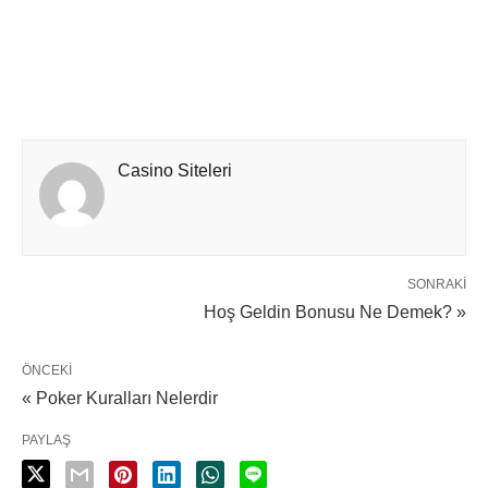
Casino Siteleri
SONRAKI
Hoş Geldin Bonusu Ne Demek? »
ÖNCEKI
« Poker Kuralları Nelerdir
PAYLAŞ