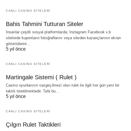
CANLI CASINO SITELERI
Bahis Tahmini Tutturan Siteler
İnsanlar çeşitli sosyal platformlarda; Instagram Facebook v.b
sitelerde kuponların fotoğraflarını veya siteden kazançlarının ekran
görüntülerini…
5 yıl önce
CANLI CASINO SITELERI
Martingale Sistemi ( Rulet )
Casino oyunlarının vazgeçilmezi olan rulet ile ilgili her gün yeni bir
taktik türetilmektedir. Tabi bu…
5 yıl önce
CANLI CASINO SITELERI
Çılgın Rulet Taktikleri