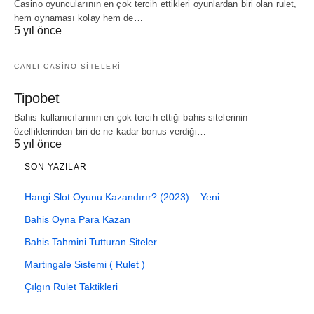
Casino oyuncularının en çok tercih ettikleri oyunlardan biri olan rulet,
hem oynaması kolay hem de…
5 yıl önce
CANLI CASINO SITELERI
Tipobet
Bahis kullanıcılarının en çok tercih ettiği bahis sitelerinin
özelliklerinden biri de ne kadar bonus verdiği…
5 yıl önce
SON YAZILAR
Hangi Slot Oyunu Kazandırır? (2023) – Yeni
Bahis Oyna Para Kazan
Bahis Tahmini Tutturan Siteler
Martingale Sistemi ( Rulet )
Çılgın Rulet Taktikleri