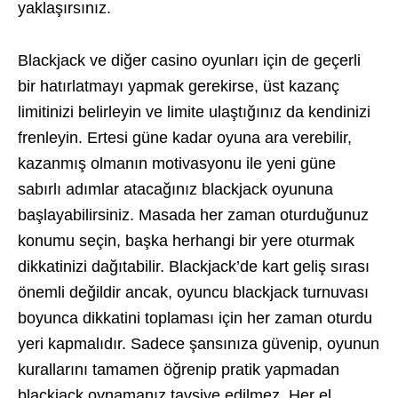
yaklaşırsınız.
Blackjack ve diğer casino oyunları için de geçerli
bir hatırlatmayı yapmak gerekirse, üst kazanç
limitinizi belirleyin ve limite ulaştığınız da kendinizi
frenleyin. Ertesi güne kadar oyuna ara verebilir,
kazanmış olmanın motivasyonu ile yeni güne
sabırlı adımlar atacağınız blackjack oyununa
başlayabilirsiniz. Masada her zaman oturduğunuz
konumu seçin, başka herhangi bir yere oturmak
dikkatinizi dağıtabilir. Blackjack’de kart geliş sırası
önemli değildir ancak, oyuncu blackjack turnuvası
boyunca dikkatini toplaması için her zaman oturdu
yeri kapmalıdır. Sadece şansınıza güvenip, oyunun
kurallarını tamamen öğrenip pratik yapmadan
blackjack oynamanız tavsiye edilmez. Her el